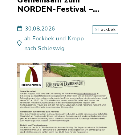
NORDEN-Festival –
Einladung zur Sternfahrt
auf dem Ochsenweg
30.08.2026
Fockbek
ab Fockbek und Kropp
nach Schleswig