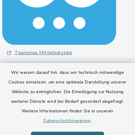
Eider- und Kanalregion
Entwicklungsagentur für den Lebens- und
Wirtschaftsraum Rendsburg
Bürgerinformationsbroschüre
Tourismus Mittelholstein
Wir weisen darauf hin, dass wir technisch notwendige
Cookies einsetzen, um eine optimale Darstellung unserer
Website zu ermöglichen. Die Einwilligung zur Nutzung
Kontakt
weiterer Dienste wird bei Bedarf gesondert abgefragt.
Weitere Informationen finden Sie in unseren
Barrierefreiheit
Datenschutzhinweisen
.
Datenschutz