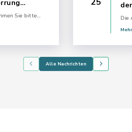
25
rrung
der
Friedrichsgraben
hmen Sie bitte
Lohe-Förden
Die 
ument.
Sophienhamm
Eck
Mehr
anha
an. 
Alle Nachrichten