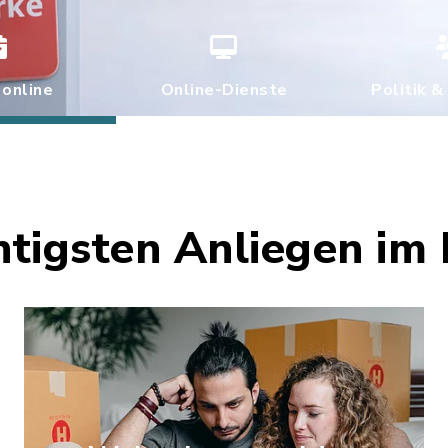
 online
Online-Dienste
Politik &
htigsten Anliegen im