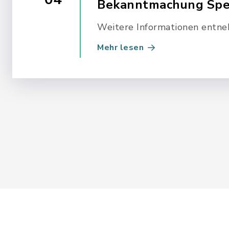
Bekanntmachung Spe
Bushaltestellen
Weitere Informationen entne
dem unten beigefügten Dok
Mehr lesen