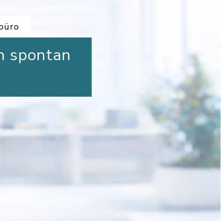
rbüro
n spontan