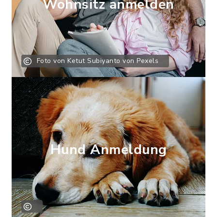
Wohnsitz anmelden
Foto von Ketut Subiyanto von Pexels
Hund Anmeldung