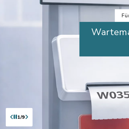
Fü
Wartema
1/9