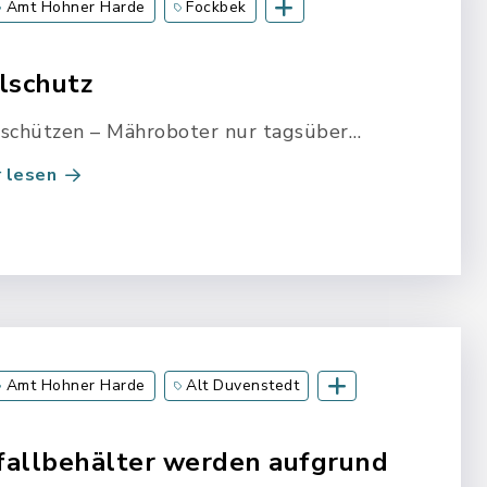
Amt Hohner Harde
Fockbek
g
lschutz
 schützen – Mähroboter nur tagsüber
etzen.
 lesen
Amt Hohner Harde
Alt Duvenstedt
eiholz
Christiansholm
fallbehälter werden aufgrund
ühlen
Fockbek
Friedrichsholm