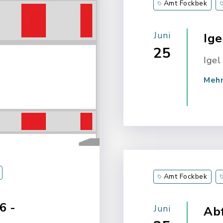
Amt Fockbek
Aktuelle Meldun
Juni
Ige
25
Igel
eins
Mehr
Amt Fockbek
Bargstall
Br
6 -
Juni
Ab
Elsdorf-Westerm