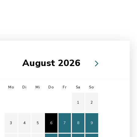
August 2026
Mo
Di
Mi
Do
Fr
Sa
So
1
2
3
4
5
6
7
8
9