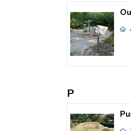
Ou
P
Pu