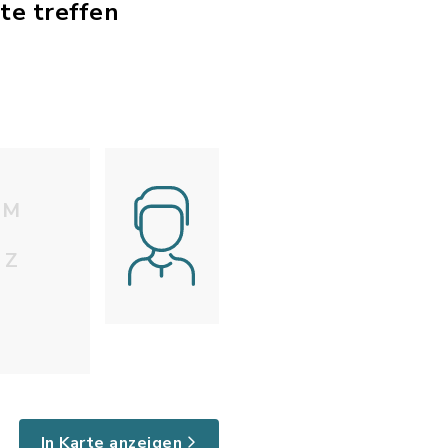
te treffen
M
Z
In Karte anzeigen