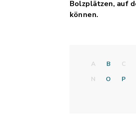
Bolzplätzen, auf 
können.
A
B
C
N
O
P