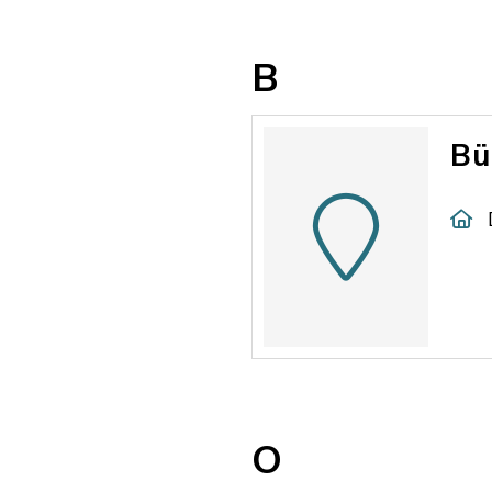
B
Bü
O