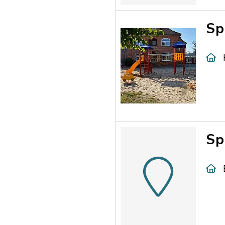
Sp
Sp