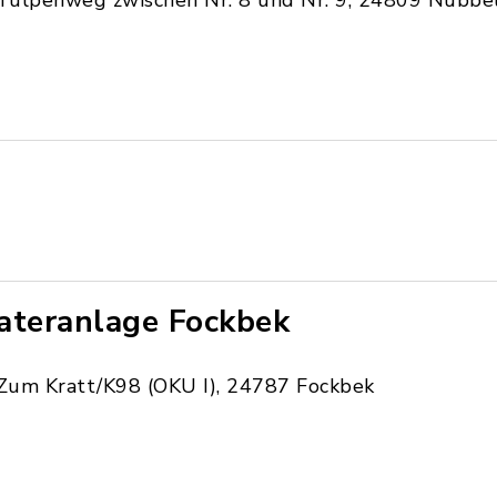
Tulpenweg zwischen Nr. 8 und Nr. 9, 24809 Nübbe
ateranlage Fockbek
Zum Kratt/K98 (OKU I), 24787 Fockbek