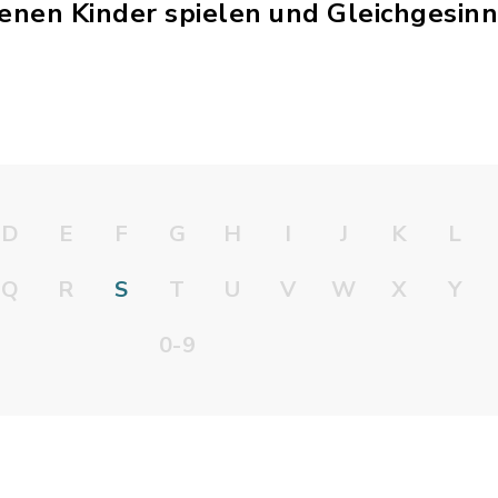
denen Kinder spielen und Gleichgesinn
D
E
F
G
H
I
J
K
L
Q
R
S
T
U
V
W
X
Y
0-9